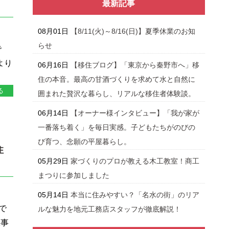
最新記事
08月01日
【8/11(火)～8/16(日)】夏季休業のお知
らせ
で
より
06月16日
【移住ブログ】「東京から秦野市へ」移
住の本音。最高の甘酒づくりを求めて水と自然に
る
囲まれた贅沢な暮らし、リアルな移住者体験談。
06月14日
【オーナー様インタビュー】「我が家が
一番落ち着く」を毎日実感。子どもたちがのびの
び育つ、念願の平屋暮らし。
住
05月29日
家づくりのプロが教える木工教室！商工
まつりに参加しました
05月14日
本当に住みやすい？「名水の街」のリア
で
ルな魅力を地元工務店スタッフが徹底解説！
工事