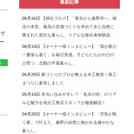
最新記事
06月16日
【移住ブログ】「東京から秦野市へ」移
住の本音。最高の甘酒づくりを求めて水と自然に
川で
囲まれた贅沢な暮らし、リアルな移住者体験談。
ー
06月14日
【オーナー様インタビュー】「我が家が
一番落ち着く」を毎日実感。子どもたちがのびの
る
び育つ、念願の平屋暮らし。
05月29日
家づくりのプロが教える木工教室！商工
まつりに参加しました
05月14日
本当に住みやすい？「名水の街」のリア
ルな魅力を地元工務店スタッフが徹底解説！
04月26日
【オーナー様インタビュー】「空気が動
く家」で叶えた、秦野の自然に抱かれる健やかな
暮らし。