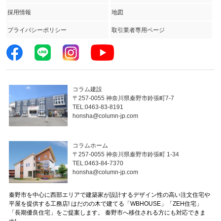
採用情報
地図
プライバシーポリシー
取引業者専用ページ
コラム建設
〒257-0055 神奈川県秦野市鈴張町7-7
TEL:0463-83-8191
honsha@column-jp.com
コラムホーム
〒257-0055 神奈川県秦野市鈴張町 1-34
TEL:0463-84-7370
honsha@column-jp.com
秦野市を中心に西部エリアで建築家が設計するデザイン性の高い注文住宅や
平屋を提供する工務店! はだのの木で建てる「WBHOUSE」「ZEH住宅」
「長期優良住宅」をご提案します。 秦野市へ移住される方にも対応できま