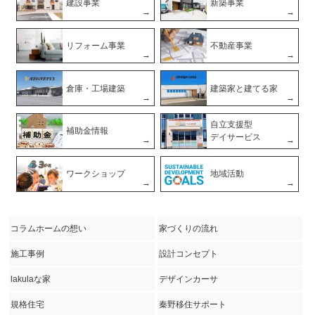
建設事業
新築事業
リフォーム事業
不動産事業
倉庫・工場建築
建築家と建てる家
自立支援型
補助金情報
デイサービス
ワークショップ
地域活動
コラムホームの想い
家づくりの流れ
施工事例
設計コンセプト
lakulaな家
デザインカーサ
規格住宅
秦野移住サポート