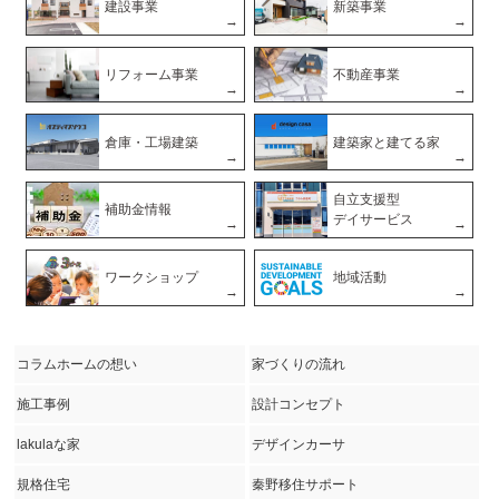
建設事業
新築事業
リフォーム事業
不動産事業
倉庫・工場建築
建築家と建てる家
自立支援型
補助金情報
デイサービス
ワークショップ
地域活動
コラムホームの想い
家づくりの流れ
施工事例
設計コンセプト
lakulaな家
デザインカーサ
規格住宅
秦野移住サポート