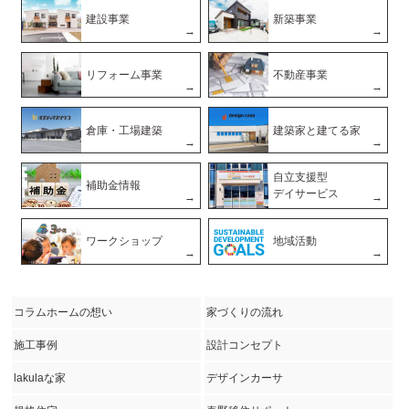
建設事業
新築事業
リフォーム事業
不動産事業
倉庫・工場建築
建築家と建てる家
自立支援型
補助金情報
デイサービス
ワークショップ
地域活動
コラムホームの想い
家づくりの流れ
施工事例
設計コンセプト
lakulaな家
デザインカーサ