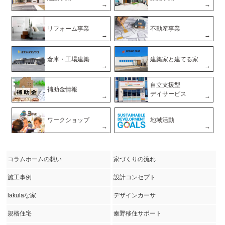
リフォーム事業
不動産事業
倉庫・工場建築
建築家と建てる家
自立支援型
補助金情報
デイサービス
ワークショップ
地域活動
コラムホームの想い
家づくりの流れ
施工事例
設計コンセプト
lakulaな家
デザインカーサ
規格住宅
秦野移住サポート