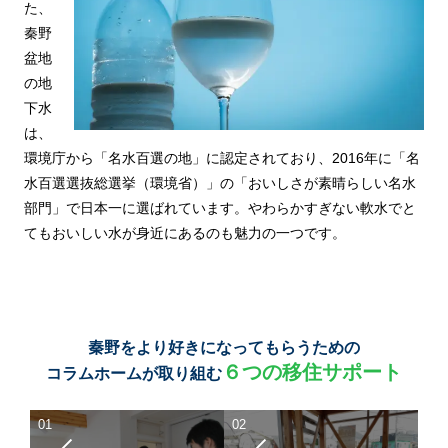
た、
秦野
盆地
の地
下水
は、
環境庁から「名水百選の地」に認定されており、2016年に「名
水百選選抜総選挙（環境省）」の「おいしさが素晴らしい名水
部門」で日本一に選ばれています。やわらかすぎない軟水でと
てもおいしい水が身近にあるのも魅力の一つです。
秦野をより好きになってもらうための
６つの移住サポート
コラムホームが取り組む
01
02