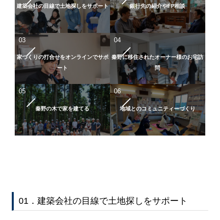
建築会社の目線で土地探しをサポート
銀行先の紹介やFP相談
03
04
家づくりの打合せをオンラインでサポ
秦野に移住されたオーナー様のお宅訪
ート
問
05
06
秦野の木で家を建てる
地域とのコミュニティーづくり
01．建築会社の目線で土地探しをサポート