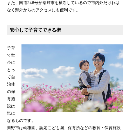
また、国道246号が秦野市を横断しているので市内外だけれは
なく県外からのアクセスにも便利です。
安心して子育てできる街
子育
て世
帯に
とっ
て自
治体
の保
育施
設は
気に
なるものです。
秦野市は幼稚園、認定こども園、保育所などの教育・保育施設