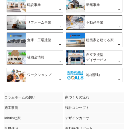
建設事業
新築事業
リフォーム事業
不動産事業
倉庫・工場建築
建築家と建てる家
自立支援型
補助金情報
デイサービス
ワークショップ
地域活動
コラムホームの想い
家づくりの流れ
施工事例
設計コンセプト
lakulaな家
デザインカーサ
規格住宅
秦野移住サポート