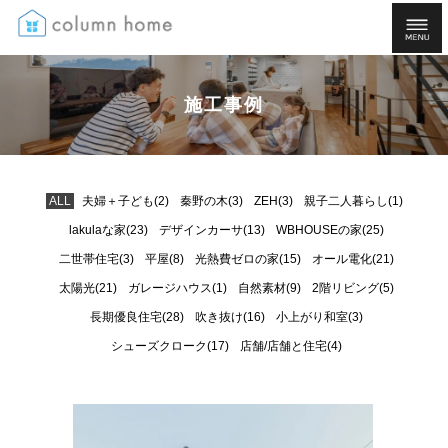
施工事例
ALL
夫婦＋子ども(2)
秦野の木(3)
ZEH(3)
親子二人暮らし(1)
lakulaな家(23)
デザインカーサ(13)
WBHOUSEの家(25)
二世帯住宅(3)
平屋(8)
光熱費ゼロの家(15)
オール電化(21)
太陽光(21)
ガレージハウス(1)
自然素材(9)
2階リビング(5)
長期優良住宅(28)
吹き抜け(16)
小上がり和室(3)
シューズクローク(17)
店舗/店舗と住宅(4)