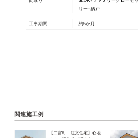
間取り
3LDK+ファミリークローゼ
リー+納戸
工事期間
約5か月
関連施工例
【二宮町 注文住宅】心地