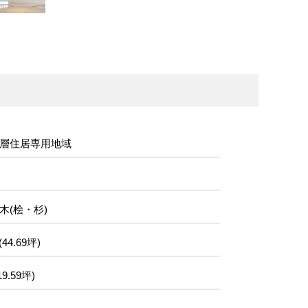
層住居専用地域
木(桧・杉)
(44.69坪)
19.59坪)