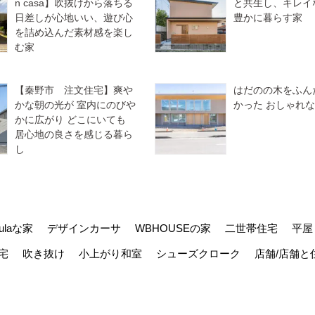
n casa】吹抜けから落ちる
と共生し、キレイ
日差しが心地いい、遊び心
豊かに暮らす家
を詰め込んだ素材感を楽し
む家
【秦野市 注文住宅】爽や
はだのの木をふん
かな朝の光が 室内にのびや
かった おしゃれ
かに広がり どこにいても
居心地の良さを感じる暮ら
し
kulaな家
デザインカーサ
WBHOUSEの家
二世帯住宅
平屋
宅
吹き抜け
小上がり和室
シューズクローク
店舗/店舗と