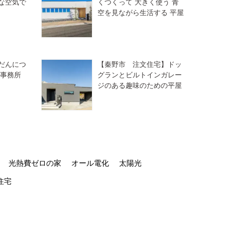
な空気で
くつくって 大きく使う 青
空を見ながら生活する 平屋
だんにつ
【秦野市 注文住宅】ドッ
な事務所
グランとビルトインガレー
ジのある趣味のための平屋
光熱費ゼロの家
オール電化
太陽光
住宅