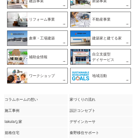
建設事業
新築事業
リフォーム事業
不動産事業
倉庫・工場建築
建築家と建てる家
自立支援型
補助金情報
デイサービス
ワークショップ
地域活動
コラムホームの想い
家づくりの流れ
施工事例
設計コンセプト
lakulaな家
デザインカーサ
規格住宅
秦野移住サポート