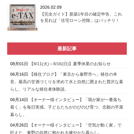
2026.02.09
【完全ガイド】新築1年目の確定申告、これ
を見れば「住宅ローン控除」はバッチリ！
最新記事
08月01日
【8/11(火)～8/16(日)】夏季休業のお知らせ
06月16日
【移住ブログ】「東京から秦野市へ」移住の本
音。最高の甘酒づくりを求めて水と自然に囲まれた贅沢な暮
らし、リアルな移住者体験談。
06月14日
【オーナー様インタビュー】「我が家が一番落ち
着く」を毎日実感。子どもたちがのびのび育つ、念願の平屋
暮らし。
04月26日
【オーナー様インタビュー】「空気が動く家」で
叶えた、秦野の自然に抱かれる健やかな暮らし。