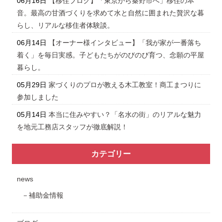
06月16日
【移住ブログ】「東京から秦野市へ」移住の本
音。最高の甘酒づくりを求めて水と自然に囲まれた贅沢な暮
らし、リアルな移住者体験談。
06月14日
【オーナー様インタビュー】「我が家が一番落ち
着く」を毎日実感。子どもたちがのびのび育つ、念願の平屋
暮らし。
05月29日
家づくりのプロが教える木工教室！商工まつりに
参加しました
05月14日
本当に住みやすい？「名水の街」のリアルな魅力
を地元工務店スタッフが徹底解説！
カテゴリー
news
補助金情報