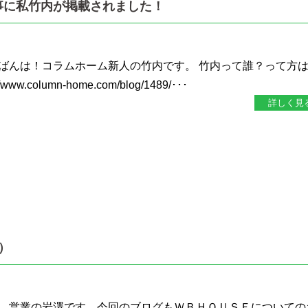
事に私竹内が掲載されました！
ばんは！コラムホーム新人の竹内です。 竹内って誰？って方
w.column-home.com/blog/1489/･･･
詳しく見
）
、営業の岩澤です。今回のブログもＷＢＨＯＵＳＥについての