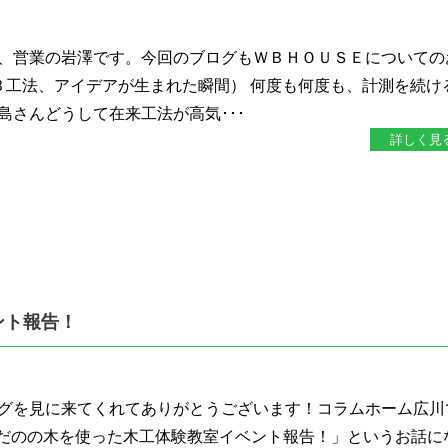
、営業の岩澤です。今回のブログもＷＢＨＯＵＳＥについての
Ｂ工法、アイデアが生まれた瞬間） 何度も何度も、計測を続け
島さんどうして在来工法が高気･･･
詳しく見
ント報告！
グを見に来てくれてありがとうございます！コラムホーム広川
”はだのの木を使った木工体験教室イベント報告！」というお話に