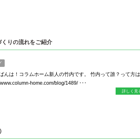
づくりの流れをご紹介
グ
ばんは！コラムホーム新人の竹内です。 竹内って誰？って方
w.column-home.com/blog/1489/ ･･･
詳しく見
）