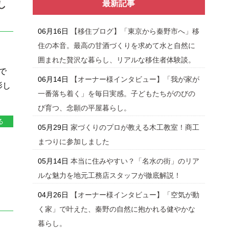
最新記事
し
06月16日
【移住ブログ】「東京から秦野市へ」移
住の本音。最高の甘酒づくりを求めて水と自然に
囲まれた贅沢な暮らし、リアルな移住者体験談。
で
06月14日
【オーナー様インタビュー】「我が家が
影し
一番落ち着く」を毎日実感。子どもたちがのびの
び育つ、念願の平屋暮らし。
る
05月29日
家づくりのプロが教える木工教室！商工
まつりに参加しました
05月14日
本当に住みやすい？「名水の街」のリア
ルな魅力を地元工務店スタッフが徹底解説！
04月26日
【オーナー様インタビュー】「空気が動
く家」で叶えた、秦野の自然に抱かれる健やかな
暮らし。