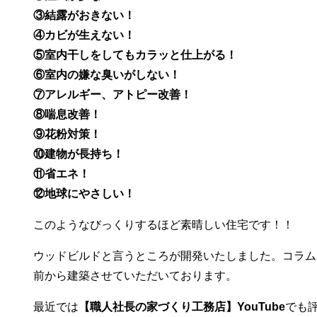
③結露がおきない！
④カビが生えない！
⑤室内干しをしてもカラッと仕上がる！
⑥室内の嫌な臭いがしない！
⑦アレルギー、アトピー改善！
⑧喘息改善！
⑨花粉対策！
⑩建物が長持ち！
⑪省エネ！
⑫地球にやさしい！
このようなびっくりするほど素晴しい住宅です！！
ウッドビルドと言うところが開発いたしました。コラム
前から建築させていただいております。
最近では
【職人社長の家づくり工務店】YouTube
でも