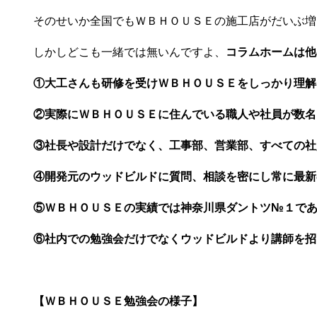
そのせいか全国でもＷＢＨＯＵＳＥの施工店がだいぶ増
しかしどこも一緒では無いんですよ、
コラムホームは他
①大工さんも研修を受けＷＢＨＯＵＳＥをしっかり理解
②実際にＷＢＨＯＵＳＥに住んでいる職人や社員が数名
③社長や設計だけでなく、工事部、営業部、すべての社
④開発元のウッドビルドに質問、相談を密にし常に最新
⑤ＷＢＨＯＵＳＥの実績では神奈川県ダントツ№１で
⑥社内での勉強会だけでなくウッドビルドより講師を招
【ＷＢＨＯＵＳＥ勉強会の様子】