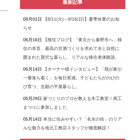
最新記事
08月01日
【8/11(火)～8/16(日)】夏季休業のお知
らせ
06月16日
【移住ブログ】「東京から秦野市へ」移
住の本音。最高の甘酒づくりを求めて水と自然に
囲まれた贅沢な暮らし、リアルな移住者体験談。
06月14日
【オーナー様インタビュー】「我が家が
一番落ち着く」を毎日実感。子どもたちがのびの
び育つ、念願の平屋暮らし。
05月29日
家づくりのプロが教える木工教室！商工
まつりに参加しました
05月14日
本当に住みやすい？「名水の街」のリア
ルな魅力を地元工務店スタッフが徹底解説！