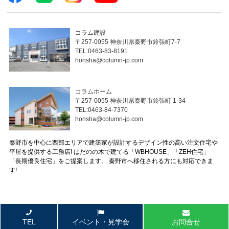
コラム建設
〒257-0055 神奈川県秦野市鈴張町7-7
TEL:0463-83-8191
honsha@column-jp.com
コラムホーム
〒257-0055 神奈川県秦野市鈴張町 1-34
TEL:0463-84-7370
honsha@column-jp.com
秦野市を中心に西部エリアで建築家が設計するデザイン性の高い注文住宅や
平屋を提供する工務店! はだのの木で建てる「WBHOUSE」「ZEH住宅」
「長期優良住宅」をご提案します。 秦野市へ移住される方にも対応できま
す!
© 2023 秦野市の注文住宅・平屋は工務店のコラムホーム All Rights Reserved.
TEL
イベント・見学会
お問合せ