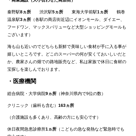
秦野駅
8ヵ所
渋沢駅
5ヵ所
東海大学前駅
1ヵ所
鶴巻
温泉駅
3ヵ所
（各駅の商店街近辺にイオンモール、ダイエー、
フードワン、マックスバリューなど大型ショッピングモールも
ございます）
海も山も近いのでどちらも新鮮で美味しい食材が手に入る事が
嬉しいところです。どこのスーパーの何が安くておいしいだと
か、農家さんの畑での路地販売など、私は家族で休日に食材の
宝探しを楽しんでおります。
・医療機関
総合病院・大学病院
9ヵ所
（神奈川県内で9位の数）
クリニック（歯科も含む）
163ヵ所
（介護施設も多くあり、高齢の方にも安心です）
休日夜間急患診療所
1ヵ所
（こどもの急な発熱など緊急時でも