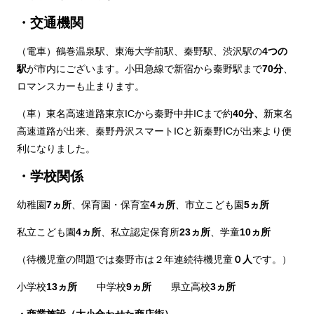
・交通機関
（電車）鶴巻温泉駅、東海大学前駅、秦野駅、渋沢駅の
4つの
駅
が市内にございます。小田急線で新宿から秦野駅まで
70分
、
ロマンスカーも止まります。
（車）東名高速道路東京ICから秦野中井ICまで約
40分、
新東名
高速道路が出来、秦野丹沢スマートICと新秦野ICが出来より便
利になりました。
・学校関係
幼稚園
7ヵ所
、保育園・保育室
4ヵ所
、市立こども園
5ヵ所
私立こども園
4ヵ所
、私立認定保育所
23ヵ所
、学童
10ヵ所
（待機児童の問題では秦野市は２年連続待機児童
０人
です。）
小学校
13ヵ所
中学校
9ヵ所
県立高校
3ヵ所
・商業施設（大小合わせた商店街）