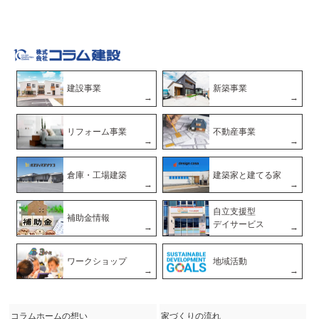
建設事業
新築事業
リフォーム事業
不動産事業
倉庫・工場建築
建築家と建てる家
自立支援型
補助金情報
デイサービス
ワークショップ
地域活動
コラムホームの想い
家づくりの流れ