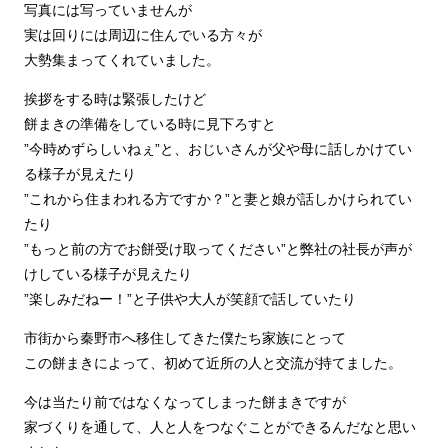
写真には写っていませんが
実は回りには周辺に住んでいる方々が
大勢集まってくれていました。
挨拶をする時は緊張したけど
餅まきの準備をしている時に見下ろすと
”今時めずらしいねぇ”と、
おじいさんが父や母に話しかけてい
る様子が見えたり
”これから住まわれる方ですか？”と妻と娘が話しかけられてい
たり
”もっと前の方でお餅受け取ってください”と弊社の社長が声が
けしている様子が見えたり
”楽しみだねー！”と子供や大人が笑顔で話していたり
市街から秦野市へ移住してきた僕たち家族にとって
この餅まきによって、初めて近所の人と交流が持てました。
今は当たり前ではなくなってしまった餅まきですが
家づくりを通して、人と人をつなぐことができるんだなと思い