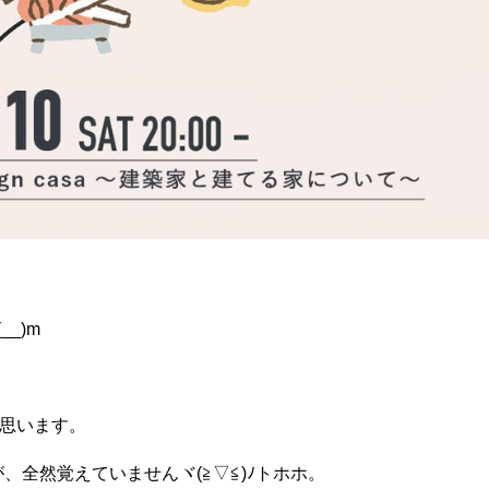
_)m
と思います。
、全然覚えていませんヾ(≧▽≦)ﾉトホホ。