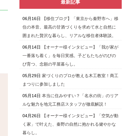
最新記事
06月16日
【移住ブログ】「東京から秦野市へ」移
住の本音。最高の甘酒づくりを求めて水と自然に
囲まれた贅沢な暮らし、リアルな移住者体験談。
06月14日
【オーナー様インタビュー】「我が家が
一番落ち着く」を毎日実感。子どもたちがのびの
び育つ、念願の平屋暮らし。
05月29日
家づくりのプロが教える木工教室！商工
まつりに参加しました
05月14日
本当に住みやすい？「名水の街」のリア
ルな魅力を地元工務店スタッフが徹底解説！
04月26日
【オーナー様インタビュー】「空気が動
く家」で叶えた、秦野の自然に抱かれる健やかな
暮らし。