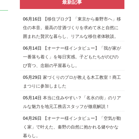
最新記事
06月16日
【移住ブログ】「東京から秦野市へ」移
住の本音。最高の甘酒づくりを求めて水と自然に
囲まれた贅沢な暮らし、リアルな移住者体験談。
06月14日
【オーナー様インタビュー】「我が家が
一番落ち着く」を毎日実感。子どもたちがのびの
び育つ、念願の平屋暮らし。
05月29日
家づくりのプロが教える木工教室！商工
まつりに参加しました
05月14日
本当に住みやすい？「名水の街」のリア
ルな魅力を地元工務店スタッフが徹底解説！
04月26日
【オーナー様インタビュー】「空気が動
く家」で叶えた、秦野の自然に抱かれる健やかな
暮らし。