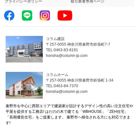
プライバシーポリシー
取引業者専用ページ
コラム建設
〒257-0055 神奈川県秦野市鈴張町7-7
TEL:0463-83-8191
honsha@column-jp.com
コラムホーム
〒257-0055 神奈川県秦野市鈴張町 1-34
TEL:0463-84-7370
honsha@column-jp.com
秦野市を中心に西部エリアで建築家が設計するデザイン性の高い注文住宅や
平屋を提供する工務店! はだのの木で建てる「WBHOUSE」「ZEH住宅」
「長期優良住宅」をご提案します。 秦野市へ移住される方にも対応できま
す!