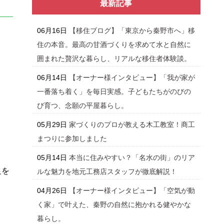
最新記事
06月16日
【移住ブログ】「東京から秦野市へ」移
住の本音。最高の甘酒づくりを求めて水と自然に
囲まれた贅沢な暮らし、リアルな移住者体験談。
06月14日
【オーナー様インタビュー】「我が家が
一番落ち着く」を毎日実感。子どもたちがのびの
び育つ、念願の平屋暮らし。
05月29日
家づくりのプロが教える木工教室！商工
まつりに参加しました
05月14日
本当に住みやすい？「名水の街」のリア
足を
ルな魅力を地元工務店スタッフが徹底解説！
04月26日
【オーナー様インタビュー】「空気が動
く家」で叶えた、秦野の自然に抱かれる健やかな
暮らし。