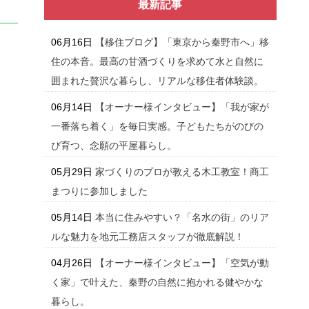
最新記事
06月16日
【移住ブログ】「東京から秦野市へ」移
住の本音。最高の甘酒づくりを求めて水と自然に
囲まれた贅沢な暮らし、リアルな移住者体験談。
06月14日
【オーナー様インタビュー】「我が家が
一番落ち着く」を毎日実感。子どもたちがのびの
び育つ、念願の平屋暮らし。
05月29日
家づくりのプロが教える木工教室！商工
まつりに参加しました
05月14日
本当に住みやすい？「名水の街」のリア
ルな魅力を地元工務店スタッフが徹底解説！
04月26日
【オーナー様インタビュー】「空気が動
く家」で叶えた、秦野の自然に抱かれる健やかな
暮らし。