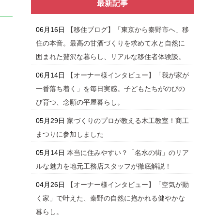
最新記事
06月16日
【移住ブログ】「東京から秦野市へ」移
住の本音。最高の甘酒づくりを求めて水と自然に
囲まれた贅沢な暮らし、リアルな移住者体験談。
06月14日
【オーナー様インタビュー】「我が家が
一番落ち着く」を毎日実感。子どもたちがのびの
び育つ、念願の平屋暮らし。
05月29日
家づくりのプロが教える木工教室！商工
まつりに参加しました
05月14日
本当に住みやすい？「名水の街」のリア
ルな魅力を地元工務店スタッフが徹底解説！
04月26日
【オーナー様インタビュー】「空気が動
く家」で叶えた、秦野の自然に抱かれる健やかな
暮らし。