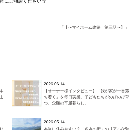
軽にご相談ください☆
「【〜マイホーム建築 第三話〜】」 
2026.06.14
本
【オーナー様インタビュー】「我が家が一番落
ま
ち着く」を毎日実感。子どもたちがのびのび育
つ、念願の平屋暮らし。
2026.05.14
り
本当に住みやすい？「名水の街」のリアルな魅