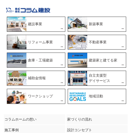
建設事業
新築事業
リフォーム事業
不動産事業
倉庫・工場建築
建築家と建てる家
自立支援型
補助金情報
デイサービス
ワークショップ
地域活動
コラムホームの想い
家づくりの流れ
施工事例
設計コンセプト