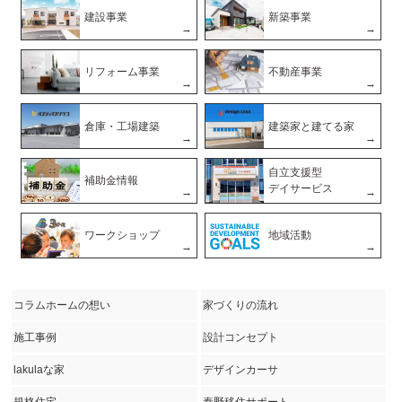
建設事業
新築事業
リフォーム事業
不動産事業
倉庫・工場建築
建築家と建てる家
自立支援型
補助金情報
デイサービス
ワークショップ
地域活動
コラムホームの想い
家づくりの流れ
施工事例
設計コンセプト
lakulaな家
デザインカーサ
規格住宅
秦野移住サポート