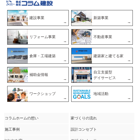
建設事業
新築事業
リフォーム事業
不動産事業
倉庫・工場建築
建築家と建てる家
自立支援型
補助金情報
デイサービス
ワークショップ
地域活動
コラムホームの想い
家づくりの流れ
施工事例
設計コンセプト