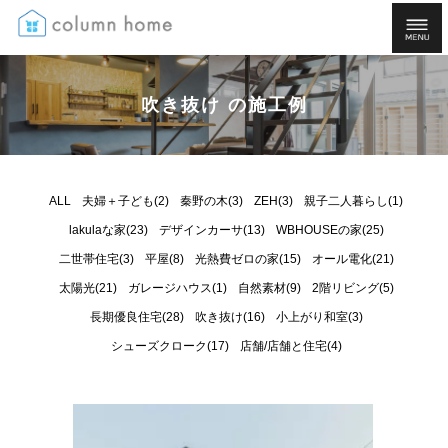
吹き抜け の施工例
ALL
夫婦＋子ども(2)
秦野の木(3)
ZEH(3)
親子二人暮らし(1)
lakulaな家(23)
デザインカーサ(13)
WBHOUSEの家(25)
二世帯住宅(3)
平屋(8)
光熱費ゼロの家(15)
オール電化(21)
太陽光(21)
ガレージハウス(1)
自然素材(9)
2階リビング(5)
長期優良住宅(28)
吹き抜け(16)
小上がり和室(3)
シューズクローク(17)
店舗/店舗と住宅(4)