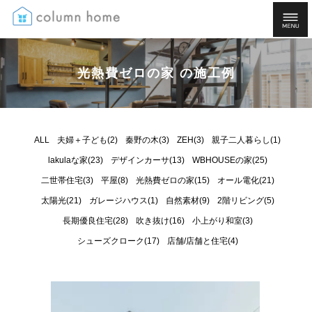
光熱費ゼロの家 の施工例
ALL
夫婦＋子ども(2)
秦野の木(3)
ZEH(3)
親子二人暮らし(1)
lakulaな家(23)
デザインカーサ(13)
WBHOUSEの家(25)
二世帯住宅(3)
平屋(8)
光熱費ゼロの家(15)
オール電化(21)
太陽光(21)
ガレージハウス(1)
自然素材(9)
2階リビング(5)
長期優良住宅(28)
吹き抜け(16)
小上がり和室(3)
シューズクローク(17)
店舗/店舗と住宅(4)