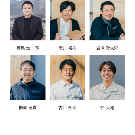
樺島 進一郎
廣川 裕樹
岩澤 賢太郎
榊原 達真
古川 金宏
伴 大地