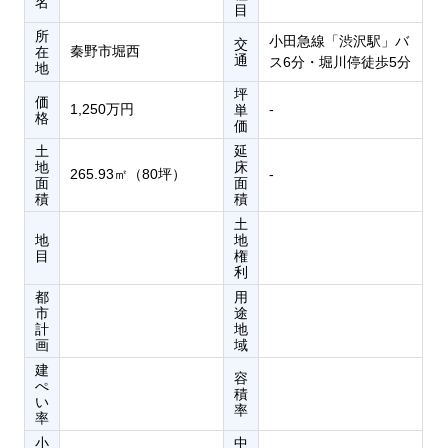
名
目
所
小田急線「渋沢駅」バ
交
秦野市堀西
在
通
ス6分・堀川停徒歩5分
地
坪
価
1,250万円
‐
単
格
価
土
延
地
床
265.93㎡（80坪）
‐
面
面
積
積
土
地
地
目
権
利
都
用
市
途
計
地
画
域
建
容
ぺ
積
い
率
率
小
中