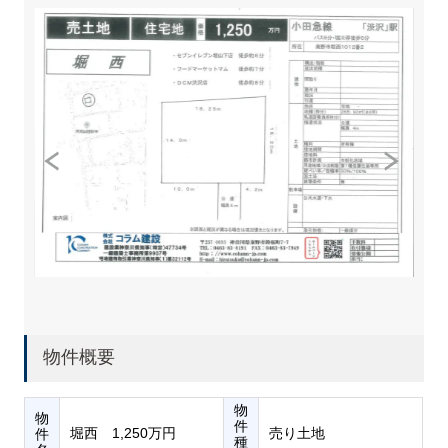
物件概要
物
物
件
堀西 1,250万円
売り土地
件
種