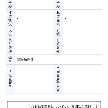
‐
‐
学
学
校
校
接
私
道
道
‐
‐
状
面
況
積
現
引
‐
‐
況
渡
取
引
引
渡
‐
‐
態
条
様
件
備
建築条件無
考
次
情
回
報
更
更
新
新
予
日
定
日
この不動産情報についてのご質問はお気軽に！