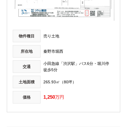
物件種目
売り土地
所在地
秦野市堀西
小田急線「渋沢駅」バス6分・堀川停
交通
徒歩5分
土地面積
265.93㎡（80坪）
1,250
万円
価格