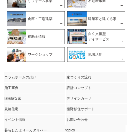
リフォーム事業
不動産事業
倉庫・工場建築
建築家と建てる家
自立支援型
補助金情報
デイサービス
ワークショップ
地域活動
コラムホームの想い
家づくりの流れ
施工事例
設計コンセプト
lakulaな家
デザインカーサ
規格住宅
秦野移住サポート
イベント情報
お問い合わせ
暮らしだよりーカタリバー
topics