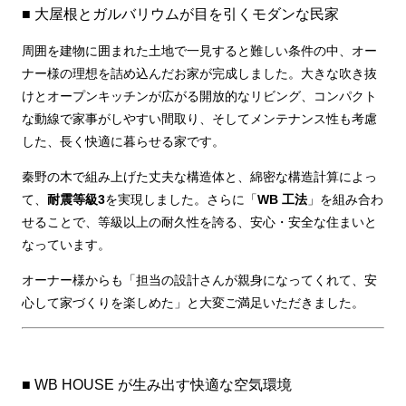
■ 大屋根とガルバリウムが目を引くモダンな民家
周囲を建物に囲まれた土地で一見すると難しい条件の中、オー
ナー様の理想を詰め込んだお家が完成しました。大きな吹き抜
けとオープンキッチンが広がる開放的なリビング、コンパクト
な動線で家事がしやすい間取り、そしてメンテナンス性も考慮
した、長く快適に暮らせる家です。
秦野の木で組み上げた丈夫な構造体と、綿密な構造計算によっ
て、
耐震等級3
を実現しました。さらに「
WB 工法
」を組み合わ
せることで、等級以上の耐久性を誇る、安心・安全な住まいと
なっています。
オーナー様からも「担当の設計さんが親身になってくれて、安
心して家づくりを楽しめた」と大変ご満足いただきました。
■ WB HOUSE が生み出す快適な空気環境