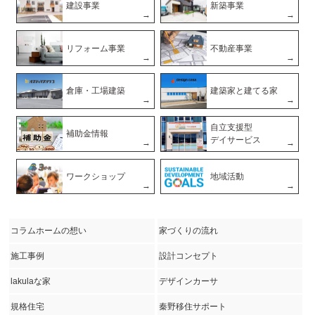
建設事業
新築事業
リフォーム事業
不動産事業
倉庫・工場建築
建築家と建てる家
自立支援型
補助金情報
デイサービス
ワークショップ
地域活動
コラムホームの想い
家づくりの流れ
施工事例
設計コンセプト
lakulaな家
デザインカーサ
規格住宅
秦野移住サポート