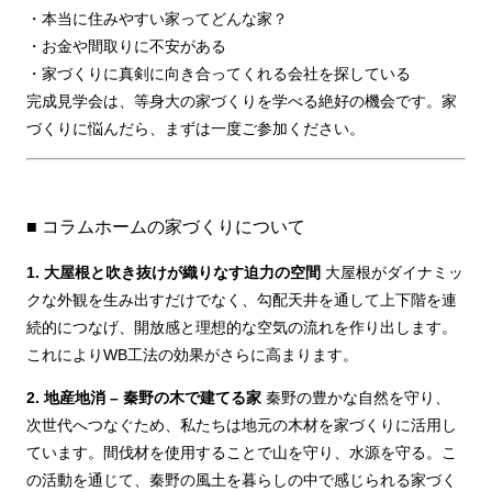
・本当に住みやすい家ってどんな家？
・お金や間取りに不安がある
・家づくりに真剣に向き合ってくれる会社を探している
完成見学会は、等身大の家づくりを学べる絶好の機会です。家
づくりに悩んだら、まずは一度ご参加ください。
■ コラムホームの家づくりについて
1. 大屋根と吹き抜けが織りなす迫力の空間
大屋根がダイナミッ
クな外観を生み出すだけでなく、勾配天井を通して上下階を連
続的につなげ、開放感と理想的な空気の流れを作り出します。
これによりWB工法の効果がさらに高まります。
2. 地産地消 – 秦野の木で建てる家
秦野の豊かな自然を守り、
次世代へつなぐため、私たちは地元の木材を家づくりに活用し
ています。間伐材を使用することで山を守り、水源を守る。こ
の活動を通じて、秦野の風土を暮らしの中で感じられる家づく